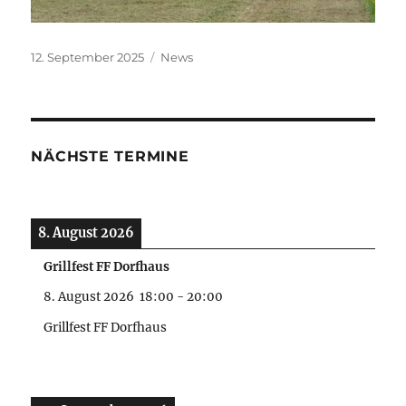
Veröffentlicht
Kategorien
12. September 2025
News
am
NÄCHSTE TERMINE
8. August 2026
Grillfest FF Dorfhaus
8. August 2026
18:00
-
20:00
Grillfest FF Dorfhaus