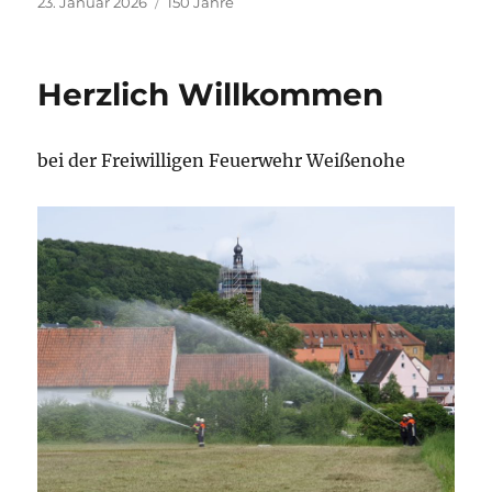
Veröffentlicht
Kategorien
23. Januar 2026
150 Jahre
am
Herzlich Willkommen
bei der Freiwilligen Feuerwehr Weißenohe